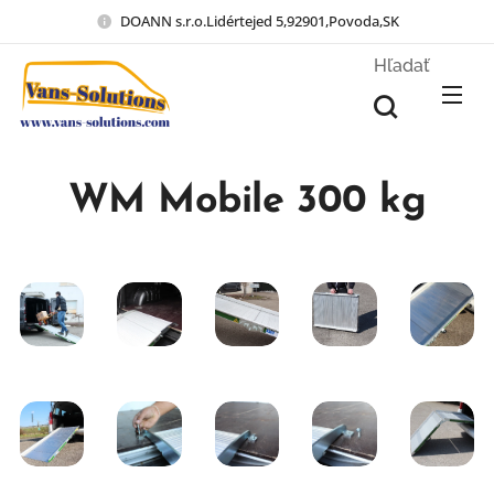
DOANN s.r.o.Lidértejed 5,92901,Povoda,SK
Hľadať
WM Mobile 300 kg