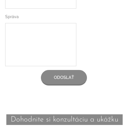
Správa
ODOSLAŤ
Dohodnite si konzultáciu a ukážku