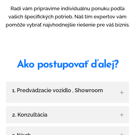
Radi vám pripravíme individuálnu ponuku podľa
vašich špecifických potrieb. Náš tím expertov vám
pomôže vybrať najvhodnejšie riešenie pre váš biznis.
Ako postupovať ďalej?
1. Predvádzacie vozidlo , Showroom
Navštívte nás na adrese: Povoda 5. 929 01,
2. Konzultácia
Povoda.
Osobná konzultácia je nutná, aby sme
A pozrite si naše predvádzacie vozidlo a