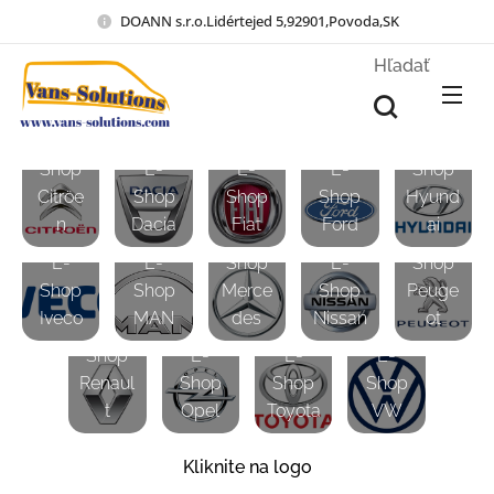
DOANN s.r.o.Lidértejed 5,92901,Povoda,SK
Hľadať
E-
E-
Shop
E-
E-
E-
Shop
Citröe
Shop
Shop
Shop
Hyund
n
Dacia
Fiat
Ford
ai
E-
E-
E-
E-
Shop
E-
Shop
Shop
Shop
Merce
Shop
Peuge
Iveco
MAN
des
Nissan
ot
E-
Shop
E-
E-
E-
Renaul
Shop
Shop
Shop
t
Opel
Toyota
VW
Kliknite na logo