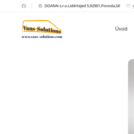
DOANN s.r.o.Lidértejed 5,92901,Povoda,SK
Úvod