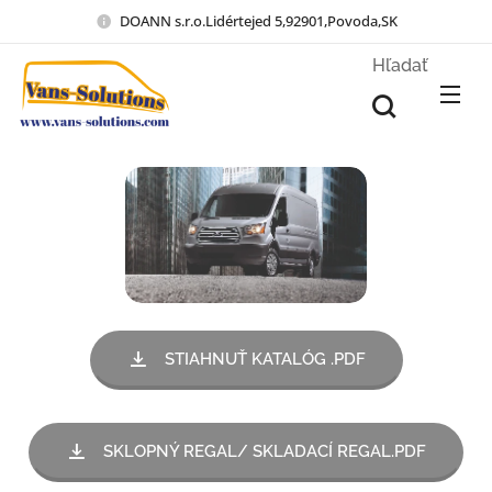
DOANN s.r.o.Lidértejed 5,92901,Povoda,SK
Hľadať
STIAHNUŤ KATALÓG .PDF
SKLOPNÝ REGAL/ SKLADACÍ REGAL.PDF