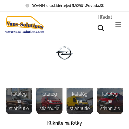
DOANN s.r.o.Lidértejed 5,92901,Povoda,SK
Hľadať
Movano/
Opel
Master
Opel
Opel
Movano
od 2010
Combo
Vivaro
od 2022
do 2021
katalóg
katalóg
katalóg
katalóg
na
na
na
na
stiahnutie
stiahnutie
stiahnutie
stiahnutie
Kliknite na fotky