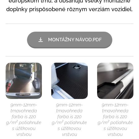
európskom trhu, a obsahujú všetky montážne
doplnky prispôsobené rôznym verziám vozidiel.
MONTÁŽNY NÁVOD.PDF
9mm-12mm-
9mm-12mm-
9mm-12mm-
tmavohneda
tmavohneda
tmavohneda
farba is 220
farba is 220
farba is 220
g/m² potiahnute
g/m² potiahnute
g/m² potiahnute
s úžitkovou
s úžitkovou
s úžitkovou
vrstvou
vrstvou
vrstvou