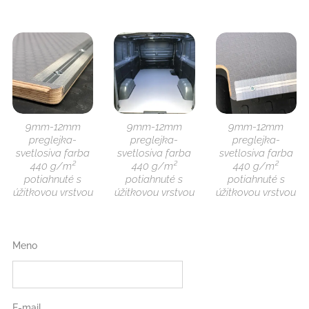
9mm-12mm
9mm-12mm
9mm-12mm
preglejka-
preglejka-
preglejka-
svetlosiva farba
svetlosiva farba
svetlosiva farba
440 g/m²
440 g/m²
440 g/m²
potiahnuté s
potiahnuté s
potiahnuté s
úžitkovou vrstvou
úžitkovou vrstvou
úžitkovou vrstvou
Meno
E-mail