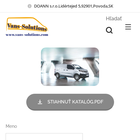
DOANN s.r.o.Lidértejed 5,92901,Povoda,SK
Hľadať
STIAHNUŤ KATALÓG.PDF
Meno