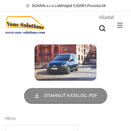
DOANN s.r.o.Lidértejed 5,92901,Povoda,SK
Hľadať
STIAHNUŤ KATALÓG .PDF
Meno