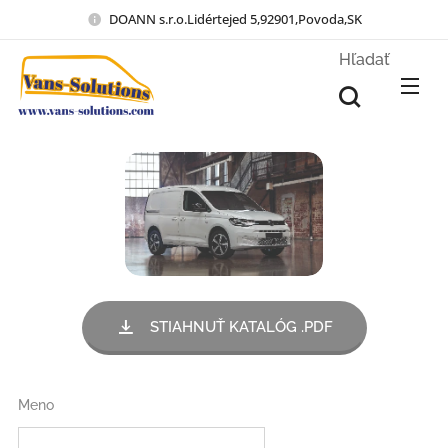
DOANN s.r.o.Lidértejed 5,92901,Povoda,SK
Hľadať
STIAHNUŤ KATALÓG .PDF
Meno