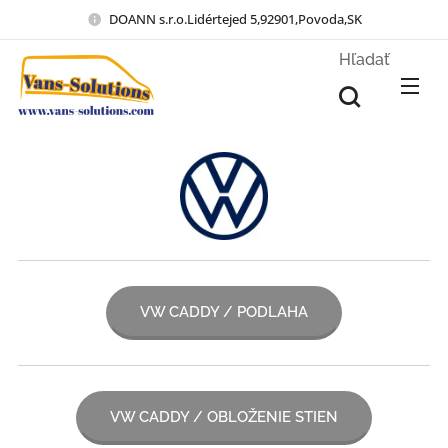
DOANN s.r.o.Lidértejed 5,92901,Povoda,SK
Hľadať
VW CADDY / PODLAHA
VW CADDY / OBLOŽENIE STIEN