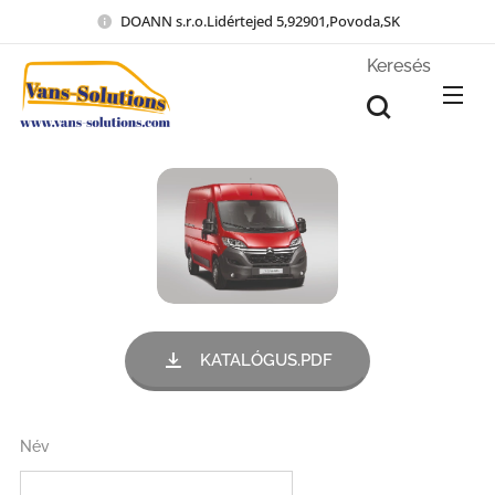
DOANN s.r.o.Lidértejed 5,92901,Povoda,SK
Keresés
KATALÓGUS.PDF
Név