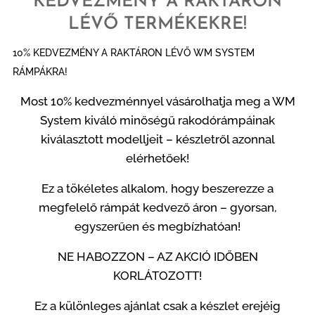
KEDVEZMÉNY A RAKTÁRON
LÉVŐ TERMÉKEKRE!
10% KEDVEZMÉNY A RAKTÁRON LÉVŐ WM SYSTEM
RÁMPÁKRA!
Most 10% kedvezménnyel vásárolhatja meg a WM
System kiváló minőségű rakodórámpáinak
kiválasztott modelljeit – készletről azonnal
elérhetőek!
Ez a tökéletes alkalom, hogy beszerezze a
megfelelő rámpát kedvező áron – gyorsan,
egyszerűen és megbízhatóan!
NE HABOZZON – AZ AKCIÓ IDŐBEN
KORLÁTOZOTT!
Ez a különleges ajánlat csak a készlet erejéig