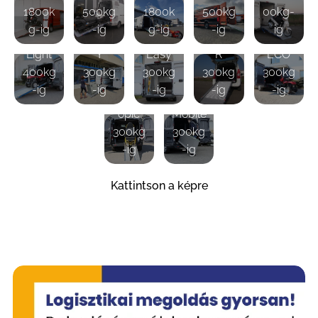
WM
1800k
500kg
1800k
500kg
00kg-
WM
WM
Telesc
g-ig
-ig
g-ig
-ig
ig
WM
READ
WM
Light -
opic
Light
Y
Easy
R
ECO
400kg
300kg
300kg
300kg
300kg
WM
-ig
-ig
-ig
-ig
-ig
Telesc
WM
opic
Mobile
300kg
300kg
-ig
-ig
Kattintson a képre