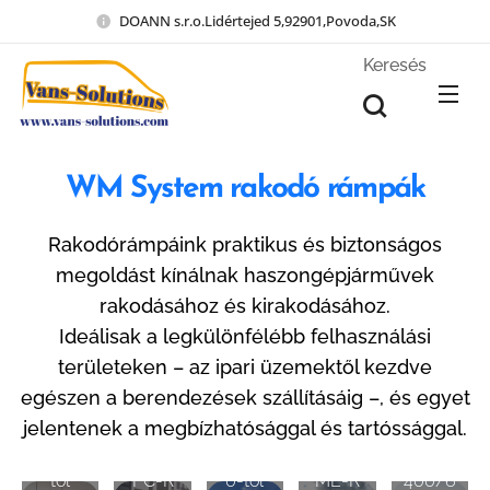
DOANN s.r.o.Lidértejed 5,92901,Povoda,SK
Keresés
WM System rakodó rámpák
Rakodórámpáink praktikus és biztonságos
megoldást kínálnak haszongépjárművek
rakodásához és kirakodásához.
Ideálisak a legkülönfélébb felhasználási
területeken – az ipari üzemektől kezdve
egészen a berendezések szállításáig –, és egyet
WM
WM
PC
WM
Light
jelentenek a megbízhatósággal és tartóssággal.
600-
WM
ME 60
WM
Plus
tól
PC-R
0-tól
ME-R
400/6