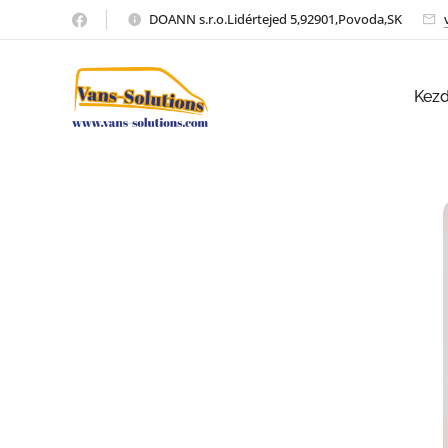
DOANN s.r.o.Lidértejed 5,92901,Povoda,SK
Kez