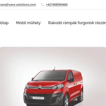
vans@vans-solutions.com
+421908590460
dőlap
Mobil műhely
Rakodó rámpák furgonok részé