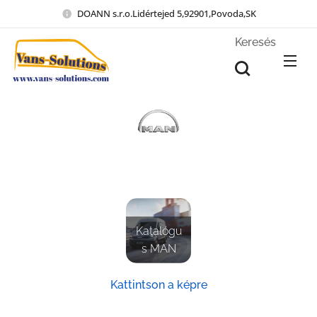
DOANN s.r.o.Lidértejed 5,92901,Povoda,SK
Keresés
Katalógu
s MAN
Kattintson a képre