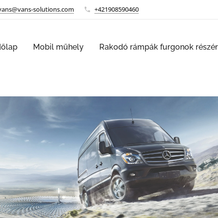
vans@vans-solutions.com
+421908590460
dőlap
Mobil műhely
Rakodó rámpák furgonok részé