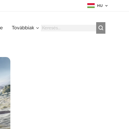
HU
re
Továbbiak