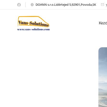
DOANN s.r.o.Lidértejed 5,92901,Povoda,SK
Kez