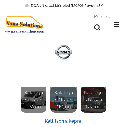
DOANN s.r.o.Lidértejed 5,92901,Povoda,SK
Keresés
Katalógu
Katalógu
Katalógu
s Nissan
s Nissan
s Nissan
NV200
NV300
NV400
Kattitson a képre