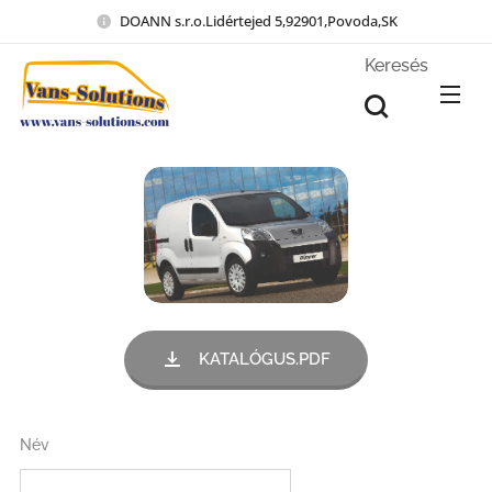
DOANN s.r.o.Lidértejed 5,92901,Povoda,SK
Keresés
KATALÓGUS.PDF
Név