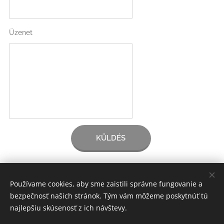
Üzenet
KÜLDÉS
Používame cookies, aby sme zaistili správne fungovanie a
bezpečnosť našich stránok. Tým vám môžeme poskytnúť tú
www.vans-solutions.com vans@vans-solutions.com
Sütik
najlepšiu skúsenosť z ich návštevy.