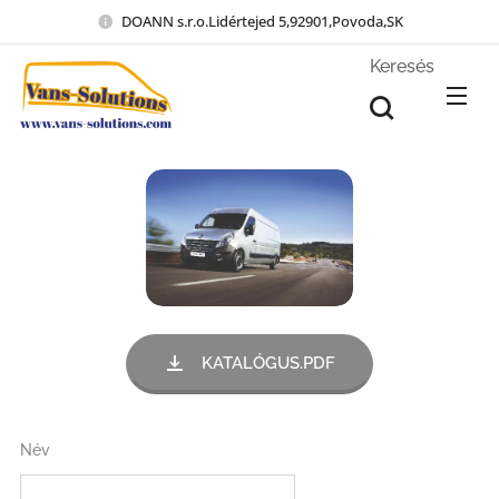
DOANN s.r.o.Lidértejed 5,92901,Povoda,SK
Keresés
KATALÓGUS.PDF
Név