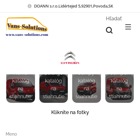
DOANN s.r.o.Lidértejed 5,92901,Povoda,SK
Hľadať
Citröen
Citröen
Citröen
Citröen
Nemo
Berlingo
Jumpy
Jumper
katalóg
katalóg
katalóg
katalóg
na
na
na
na
stiahnutie
stiahnutie
stiahnutie
stiahnutie
Kliknite na fotky
Meno