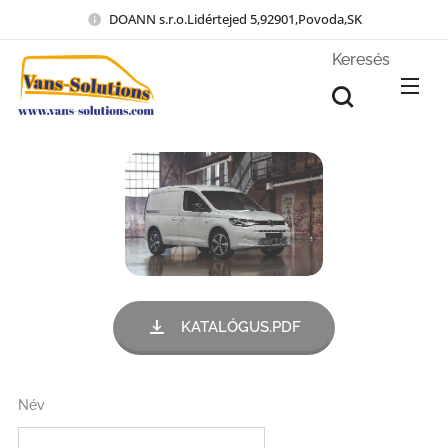
DOANN s.r.o.Lidértejed 5,92901,Povoda,SK
Keresés
KATALÓGUS.PDF
Név