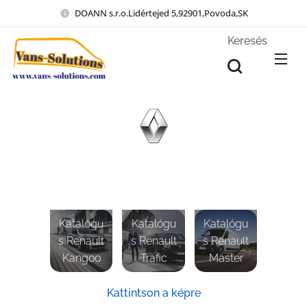
DOANN s.r.o.Lidértejed 5,92901,Povoda,SK
Keresés
Katalógu
Katalógu
Katalógu
s Renault
s Renault
s Renault
Kangoo
Trafic
Master
Kattintson a képre