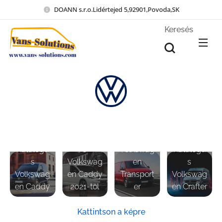
DOANN s.r.o.Lidértejed 5,92901,Povoda,SK
Keresés
Katalógu
Katalógu
s
Katalógu
s
Volkswag
Katalógu
s
Volkswag
en
s
Volkswag
en Caddy
Transport
Volkswag
en Caddy
2021-töl
er
en Crafter
Kattintson a képre